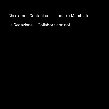
Chi siamo | Contact us
Il nostro Manifesto
La Redazione
Collabora con noi
Advertising/Pubblicità
Modifica il consenso
Cookie policy
Privacy policy
Feed RSS
Sitemap
© 2008 - 2026 Gamesource Italia