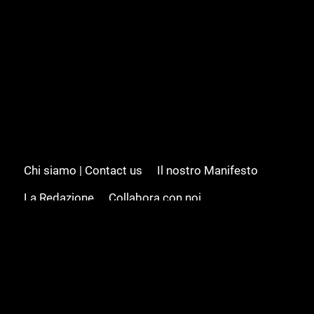
Chi siamo | Contact us
Il nostro Manifesto
La Redazione
Collabora con noi
Advertising/Pubblicità
Modifica il consenso
Cookie policy
Privacy policy
Feed RSS
Sitemap