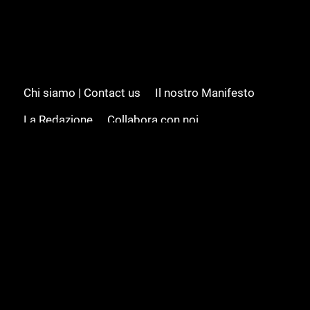
Chi siamo | Contact us
Il nostro Manifesto
La Redazione
Collabora con noi
Advertising/Pubblicità
Modifica il consenso
Cookie policy
Privacy policy
Feed RSS
Sitemap