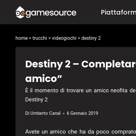
Salta
Piattafor
al
contenuto
home
>
trucchi
>
videogiochi
>
destiny 2
Destiny 2 – Completar
amico”
È il momento di trovare un amico neofita del 
Destiny 2
Di
Umberto Canal
6 Gennaio 2019
Avete un amico che ha da poco comprato 