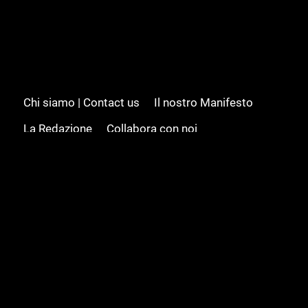
Chi siamo | Contact us
Il nostro Manifesto
La Redazione
Collabora con noi
Advertising/Pubblicità
Modifica il consenso
Cookie policy
Privacy policy
Feed RSS
Sitemap