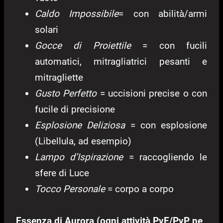
Caldo Impossibile
= con abilità/armi
solari
Gocce di Proiettile
= con fucili
automatici, mitragliatrici pesanti e
mitragliette
Gusto Perfetto
= uccisioni precise o con
fucile di precisione
Esplosione Deliziosa
= con esplosione
(Libellula, ad esempio)
Lampo d’Ispirazione
= raccogliendo le
sfere di Luce
Tocco Personale
= corpo a corpo
Essenza di Aurora (ogni attività PvE/PvP ne