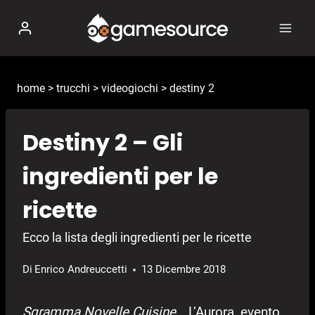
Salta
al
contenuto
home
>
trucchi
>
videogiochi
>
destiny 2
Destiny 2 – Gli
ingredienti per le
ricette
Ecco la lista degli ingredienti per le ricette
Di
Enrico Andreuccetti
13 Dicembre 2018
Sgramma Novelle Cuisine…
L’Aurora, evento