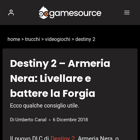
Salta
al
contenuto
home
>
trucchi
>
videogiochi
>
destiny 2
Destiny 2 – Armeria
Nera: Livellare e
battere la Forgia
Ecco qualche consiglio utile.
Di
Umberto Canal
6 Dicembre 2018
Il nuovo DLC di
Destiny 2
, Armeria Nera, o