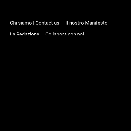
Chi siamo | Contact us
Il nostro Manifesto
La Redazione
Collabora con noi
Advertising/Pubblicità
Modifica il consenso
Cookie policy
Privacy policy
Feed RSS
Sitemap
© 2008 - 2026 Gamesource Italia