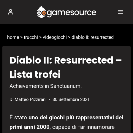
Salta
al
contenuto
home
>
trucchi
>
videogiochi
>
diablo ii: resurrected
Diablo II: Resurrected –
Lista trofei
Achievements in Sanctuarium.
Di
Matteo Pizzirani
30 Settembre 2021
È stato
uno dei giochi più rappresentativi dei
primi anni 2000
, capace di far innamorare