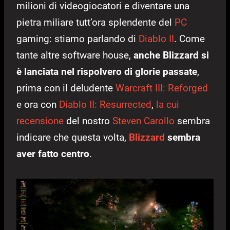
milioni di videogiocatori e diventare una
pietra miliare tutt’ora splendente del
PC
gaming: stiamo parlando di
Diablo II
. Come
tante altre software house,
anche Blizzard si
è lanciata nel rispolvero di glorie passate
,
prima con il deludente
Warcraft III: Reforged
e ora con
Diablo II: Resurrected
,
la cui
recensione
del nostro
Steven Carollo
sembra
indicare che questa volta,
Blizzard
sembra
aver fatto centro
.