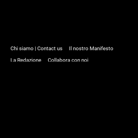
Chi siamo | Contact us
Il nostro Manifesto
La Redazione
Collabora con noi
Advertising/Pubblicità
Modifica il consenso
Cookie policy
Privacy policy
Feed RSS
Sitemap