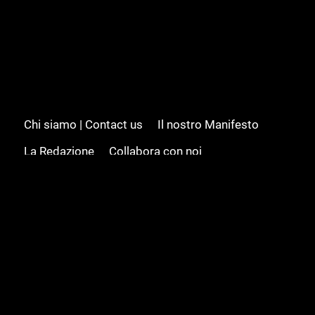
Chi siamo | Contact us
Il nostro Manifesto
La Redazione
Collabora con noi
Advertising/Pubblicità
Modifica il consenso
Cookie policy
Privacy policy
Feed RSS
Sitemap