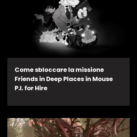
Come sbloccare la missione
Friends in Deep Places in Mouse
P.I. for Hire