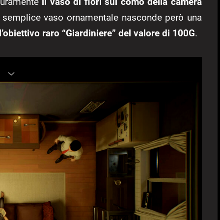
icuramente
il vaso di fiori sul comò della camera
n semplice vaso ornamentale nasconde però una
’obiettivo raro “Giardiniere” del valore di 100G
.