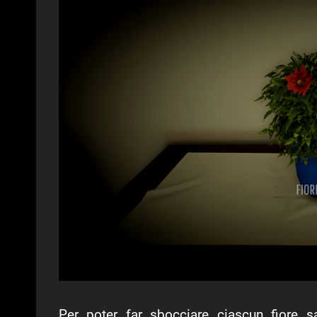
Per poter far sbocciare ciascun fiore s