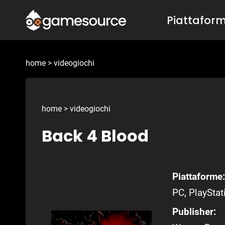
Salta
Piattafor
al
contenuto
home
>
videogiochi
home
>
videogiochi
Back 4 Blood
Piattaforme:
PC, PlayStat
Publisher: