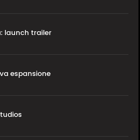
: launch trailer
uova espansione
Studios