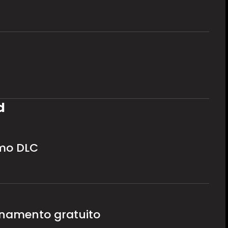
d
imo DLC
ornamento gratuito