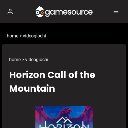
Salta
al
contenuto
home
>
videogiochi
home
>
videogiochi
Horizon Call of the
Mountain