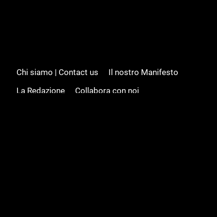
Chi siamo | Contact us
Il nostro Manifesto
La Redazione
Collabora con noi
Advertising/Pubblicità
Modifica il consenso
Cookie policy
Privacy policy
Feed RSS
Sitemap