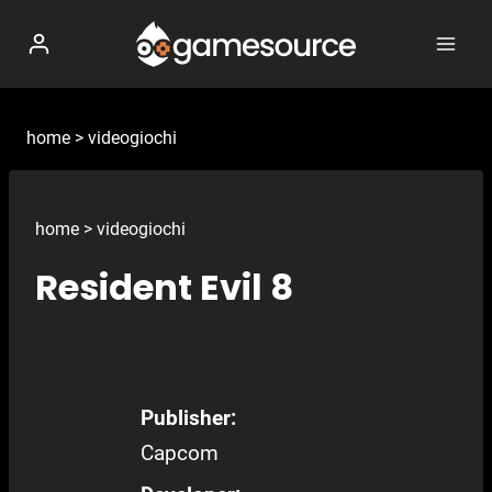
Salta
al
contenuto
home
>
videogiochi
home
>
videogiochi
Resident Evil 8
Publisher:
Capcom