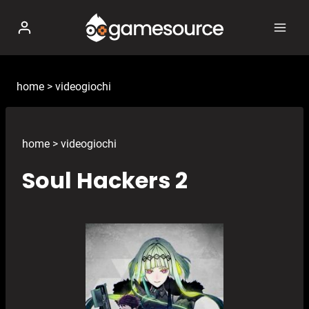
Salta
al
contenuto
home
>
videogiochi
home
>
videogiochi
Soul Hackers 2