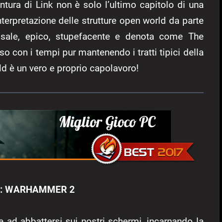
ntura di Link non è solo l’ultimo capitolo di una
terpretazione delle strutture open world da parte
lossale, epico, stupefacente e denota come The
o con i tempi pur mantenendo i tratti tipici della
d è un vero e proprio capolavoro!
: WARHAMMER 2
e ad abbattersi sui nostri schermi, incarnando la