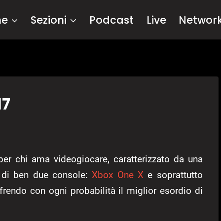
me
Sezioni
Podcast
Live
Networ
17
per chi ama videogiocare, caratterizzato da una
vo di ben due console:
Xbox One X
e soprattutto
ffrendo con ogni probabilità il miglior esordio di