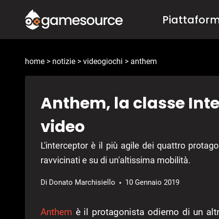
Salta
Piattafor
al
contenuto
home
>
notizie
>
videogiochi
>
anthem
Anthem, la classe Inte
video
L'interceptor è il più agile dei quattro prota
ravvicinati e su di un'altissima mobilità.
Di
Donato Marchisiello
10 Gennaio 2019
Anthem
è il protagonista odierno di un altr