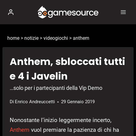
Salta
al
contenuto
home
>
notizie
>
videogiochi
>
anthem
Anthem, sbloccati tutti
e 4 i Javelin
…solo per i partecipanti della Vip Demo
Di
Enrico Andreuccetti
29 Gennaio 2019
Nonostante l’inizio leggermente incerto,
Anthem
vuol premiare la pazienza di chi ha