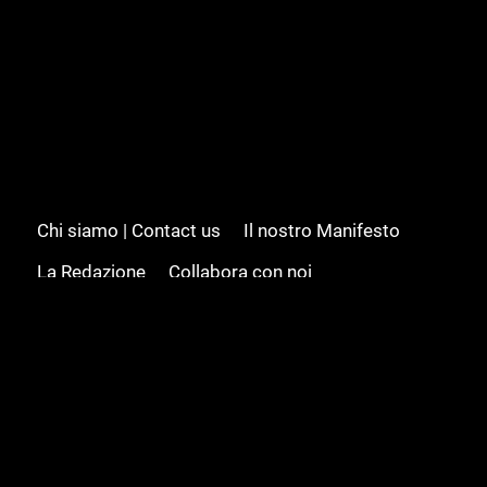
Chi siamo | Contact us
Il nostro Manifesto
La Redazione
Collabora con noi
Advertising/Pubblicità
Modifica il consenso
Cookie policy
Privacy policy
Feed RSS
Sitemap