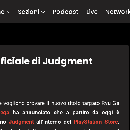
me
Sezioni
Podcast
Live
Networ
fficiale di Judgment
e vogliono provare il nuovo titolo targato Ryu Ga
Sega
ha annunciato che a partire da oggi è
nimo
Judgment
all’interno del
PlayStation Store
.