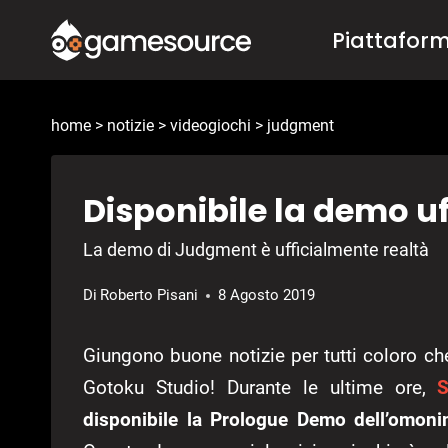
Salta
Piattafor
al
contenuto
home
>
notizie
>
videogiochi
>
judgment
Disponibile la demo u
La demo di Judgment è ufficialmente realtà
Di
Roberto Pisani
8 Agosto 2019
Giungono buone notizie per tutti coloro ch
Gotoku Studio! Durante le ultime ore,
disponibile la Prologue Demo dell’omo