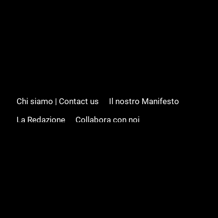
Chi siamo | Contact us
Il nostro Manifesto
La Redazione
Collabora con noi
Advertising/Pubblicità
Modifica il consenso
Cookie policy
Privacy policy
Feed RSS
Sitemap