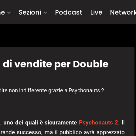
me
Sezioni
Podcast
Live
Networ
 di vendite per Double
dite non indifferente grazie a Psychonauts 2.
à,
uno dei quali è sicuramente
Psychonauts 2
. Il
grande successo, ma il pubblico avrà apprezzato