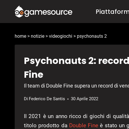
Salta
Piattafor
al
contenuto
home
>
notizie
>
videogiochi
>
psychonauts 2
Psychonauts 2: record
Fine
Il team di Double Fine supera un record di ven
Di
Federico De Santis
30 Aprile 2022
Il 2021 è un anno ricco di giochi di qualit
titolo prodotto da
Double Fine
è stato un 