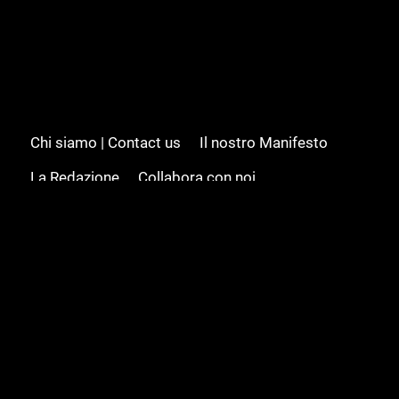
Chi siamo | Contact us
Il nostro Manifesto
La Redazione
Collabora con noi
Advertising/Pubblicità
Modifica il consenso
Cookie policy
Privacy policy
Feed RSS
Sitemap