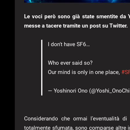
Le voci però sono già state smentite da Y
messe a tacere tramite un post su Twitter.
I don't have SF6…
Who ever said so?
Our mind is only in one place,
#S
— Yoshinori Ono (@Yoshi_OnoCh
Considerando che ormai l’eventualità di 
totalmente sfumata, sono comparse altre in