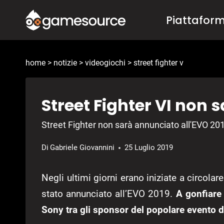
Salta
Piattafor
al
contenuto
home
>
notizie
>
videogiochi
>
street fighter v
Street Fighter VI non 
Street Fighter non sarà annunciato all'EVO 20
Di
Gabriele Giovannini
25 Luglio 2019
Negli ultimi giorni erano iniziate a circola
stato annunciato all’EVO 2019.
A gonfiare 
Sony tra gli sponsor del popolare evento d