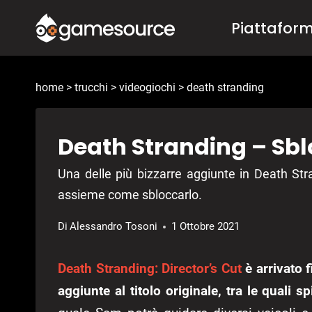
Salta
Piattafor
al
contenuto
home
>
trucchi
>
videogiochi
>
death stranding
Death Stranding – Sblo
Una delle più bizzarre aggiunte in Death Stra
assieme come sbloccarlo.
Di
Alessandro Tosoni
1 Ottobre 2021
Death Stranding: Director’s Cut
è arrivato 
aggiunte al titolo originale, tra le quali sp