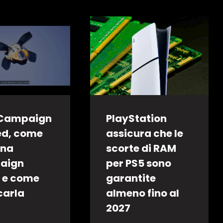
 Campaign
PlayStation
ed, come
assicura che le
ona
scorte di RAM
aign
per PS5 sono
 e come
garantite
carla
almeno fino al
2027