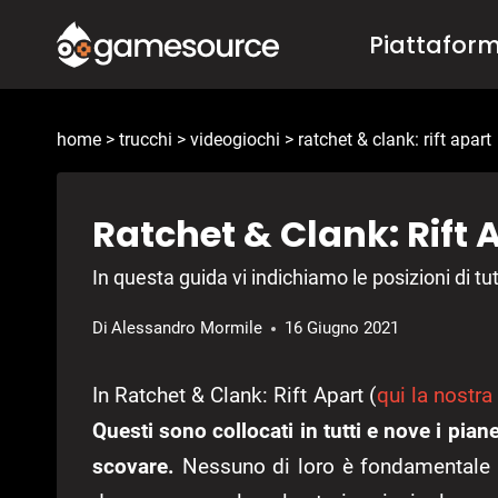
Salta
Piattafor
al
contenuto
home
>
trucchi
>
videogiochi
>
ratchet & clank: rift apart
Ratchet & Clank: Rift 
In questa guida vi indichiamo le posizioni di tutt
Di
Alessandro Mormile
16 Giugno 2021
In Ratchet & Clank: Rift Apart (
qui la nostra
Questi sono collocati in tutti e nove i pia
scovare.
Nessuno di loro è fondamentale pe