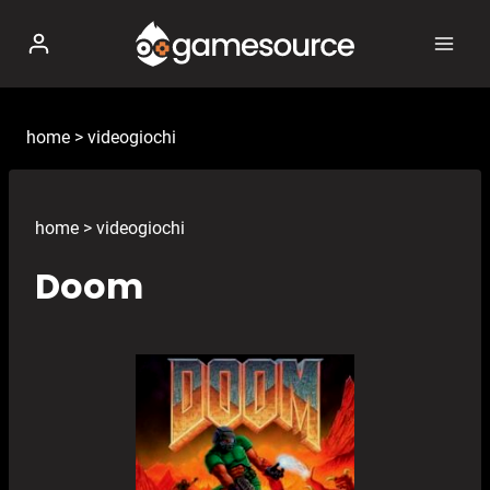
Salta
al
contenuto
home
>
videogiochi
home
>
videogiochi
Doom