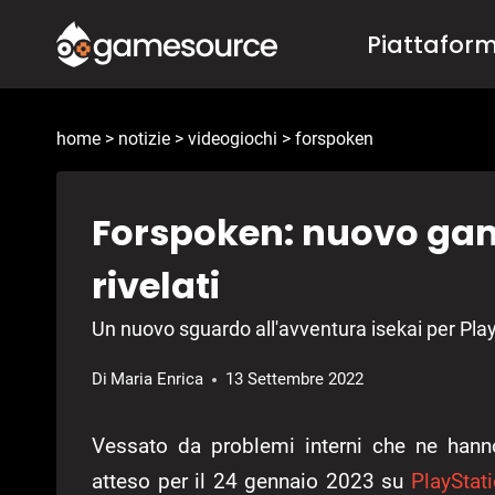
Salta
Piattafor
al
contenuto
home
>
notizie
>
videogiochi
>
forspoken
Forspoken: nuovo gam
rivelati
Un nuovo sguardo all'avventura isekai per Play
Di
Maria Enrica
13 Settembre 2022
Vessato da problemi interni che ne hanno 
atteso per il 24 gennaio 2023 su
PlayStat