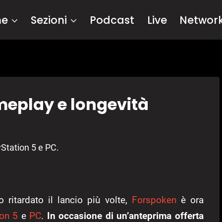
me
Sezioni
Podcast
Live
Networ
eplay e longevità
Station 5 e PC.
ritardato il lancio più volte,
Forspoken
è ora
ion 5
e
PC
.
In occasione di un’anteprima offerta