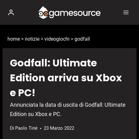
Salta
al
contenuto
home
>
notizie
>
videogiochi
>
godfall
Godfall: Ultimate
Edition arriva su Xbox
e PC!
Annunciata la data di uscita di Godfall: Ultimate
Edition su Xbox e PC.
Di
Paolo Tinè
23 Marzo 2022