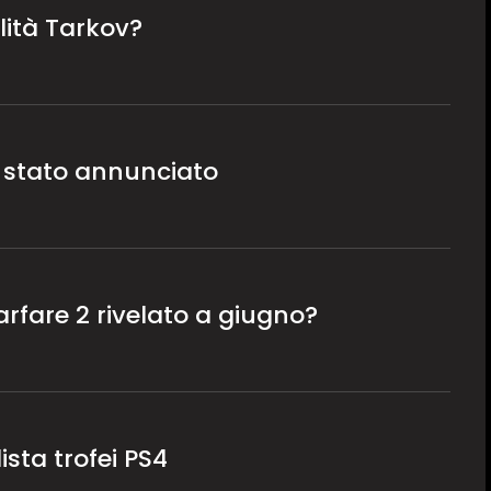
lità Tarkov?
è stato annunciato
rfare 2 rivelato a giugno?
2
ista trofei PS4