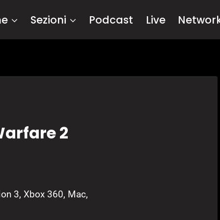
me
Sezioni
Podcast
Live
Networ
Warfare 2
ion 3, Xbox 360, Mac,