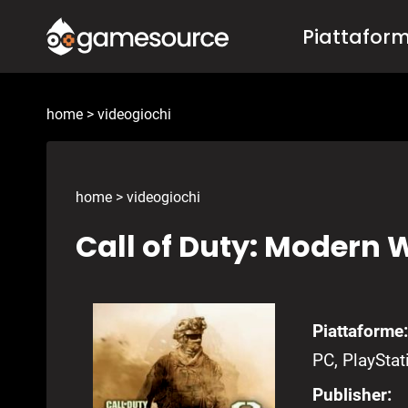
Salta
Piattafor
al
contenuto
home
>
videogiochi
home
>
videogiochi
Call of Duty: Modern 
Piattaforme:
PC, PlayStat
Publisher: