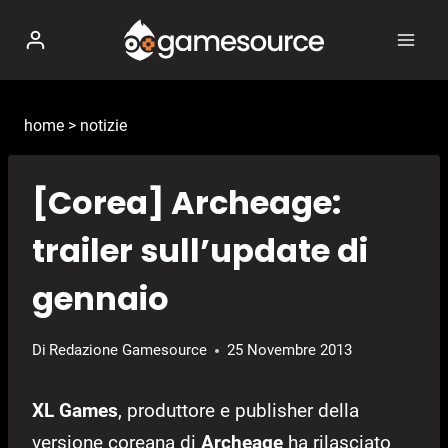
Salta
al
contenuto
home
>
notizie
[Corea] Archeage:
trailer sull’update di
gennaio
Di
Redazione Gamesource
25 Novembre 2013
XL Games
, produttore e publisher della
versione coreana di
Archeage
ha rilasciato