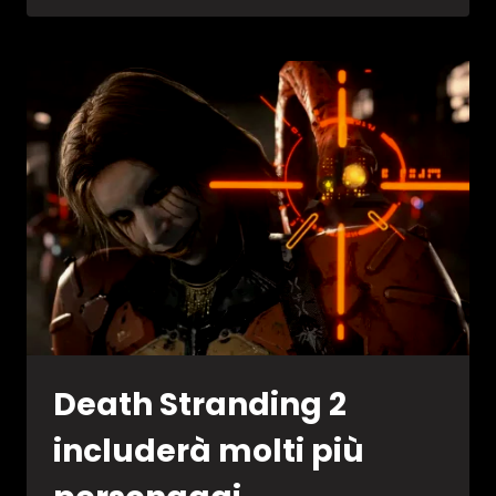
BEFORE,
EMERSI
NUOVI
DETTAGLI
SULLA
SUA
TRAVAGLIATA
GESTAZIONE
Death Stranding 2
includerà molti più