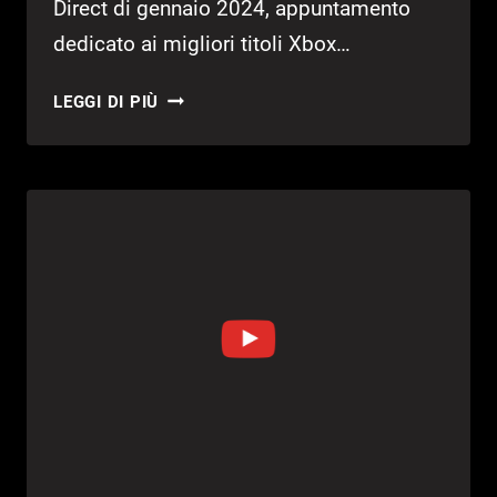
Direct di gennaio 2024, appuntamento
dedicato ai migliori titoli Xbox…
INDIANA
LEGGI DI PIÙ
JONES
AND
THE
GREAT
CIRCLE,
TUTTO
QUELLO
CHE
SAPPIAMO