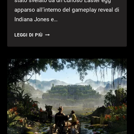
stato svelato da un curioso Easter egg
apparso all’interno del gameplay reveal di
Indiana Jones e…
QUAKE,
LEGGI DI PIÙ
NUOVO
CAPITOLO
IN
LAVORAZIONE?