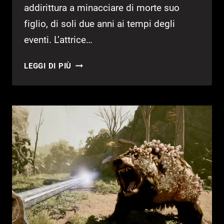
addirittura a minacciare di morte suo
figlio, di soli due anni ai tempi degli
eventi. L’attrice…
THE
LEGGI DI PIÙ
LAST
OF
US
PARTE
2,
L’ATTRICE
DI
ABBY
È
STATA
MINACCIATA