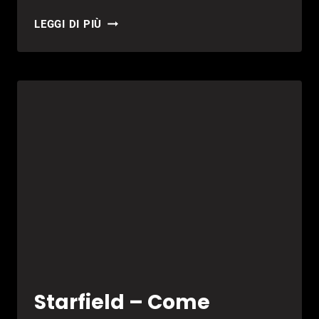
DAVE
LEGGI DI PIÙ
THE
DIVER,
LO
STUDIO
LAVORA
A
UN
MOBA
Starfield – Come