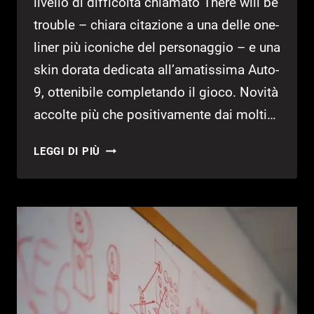
livello di difficoltà chiamato There will be
trouble – chiara citazione a una delle one-
liner più iconiche del personaggio – e una
skin dorata dedicata all’amatissima Auto-
9, ottenibile completando il gioco. Novità
accolte più che positivamente dai molti…
ROBOCOP:
LEGGI DI PIÙ
ROGUE
CITY,
AGGIUNTO
IL
NEW
GAME
PLUS