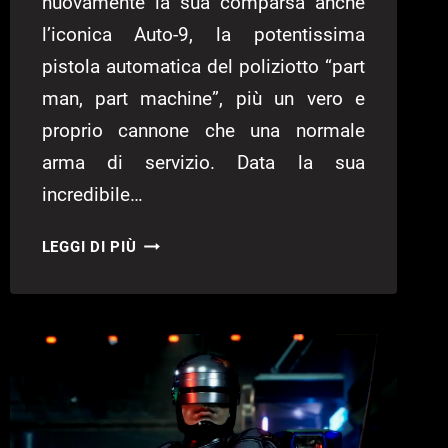
nuovamente la sua comparsa anche
l’iconica Auto-9, la potentissima
pistola automatica del poliziotto “part
man, part machine”, più un vero e
proprio cannone che una normale
arma di servizio. Data la sua
incredibile…
ROBOCOP:
LEGGI DI PIÙ
ROGUE
CITY
–
GUIDA
AI
POTENZIAMENTI
DELLA
AUTO-