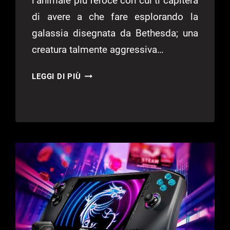
l’animale più feroce con cui ti capiterà
di avere a che fare esplorando la
galassia disegnata da Bethesda; una
creatura talmente aggressiva…
STARFIELD
LEGGI DI PIÙ
–
GUIDA
AI
TERRAMORFI