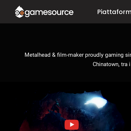
Salta
Piattafor
al
contenuto
Metalhead & film-maker proudly gaming sinc
Chinatown, tra 