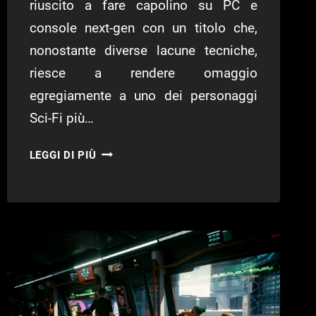
riuscito a fare capolino su PC e
console next-gen con un titolo che,
nonostante diverse lacune tecniche,
riesce a rendere omaggio
egregiamente a uno dei personaggi
Sci-Fi più…
ROBOCOP:
LEGGI DI PIÙ
ROGUE
CITY
–
GUIDA
AL
PLATINO