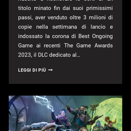
titolo minato fin dai suoi primissimi
passi, aver venduto oltre 3 milioni di
copie nella settimana di lancio e
indossato la corona di Best Ongoing
Game ai recenti The Game Awards
2023, il DLC dedicato al…
PHANTOM
LEGGI DI PIÙ
LIBERTY,
IL
DLC
DI
CYBERPUNK
2077
SUPERA
I