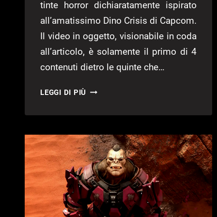
tinte horror dichiaratamente ispirato
all’amatissimo Dino Crisis di Capcom.
Il video in oggetto, visionabile in coda
all’articolo, è solamente il primo di 4
contenuti dietro le quinte che…
INSTINCTION,
LEGGI DI PIÙ
NUOVO
SGUARDO
AL
DINO
CRISIS
DI
HASHBANE