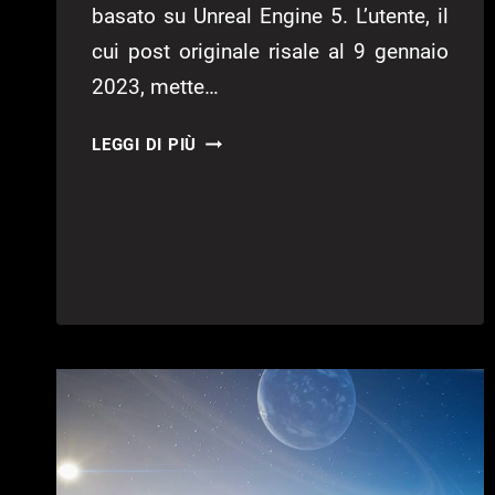
basato su Unreal Engine 5. L’utente, il
cui post originale risale al 9 gennaio
2023, mette…
HALO,
LEGGI DI PIÙ
NUOVO
EPISODIO
SU
UNREAL
ENGINE
5