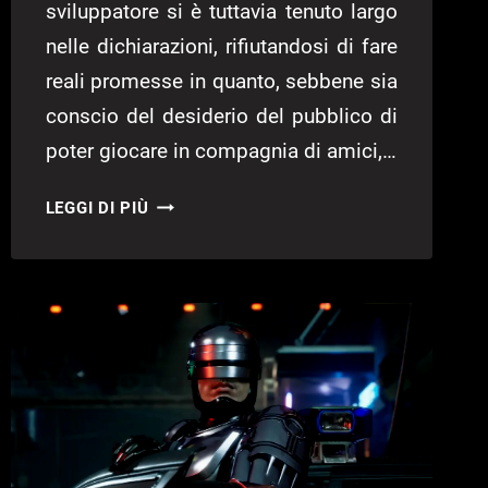
sviluppatore si è tuttavia tenuto largo
nelle dichiarazioni, rifiutandosi di fare
reali promesse in quanto, sebbene sia
conscio del desiderio del pubblico di
poter giocare in compagnia di amici,…
VAMPIRE
LEGGI DI PIÙ
SURVIVORS,
CO-
OP
E
CROSS-
SAVE
IN
ARRIVO