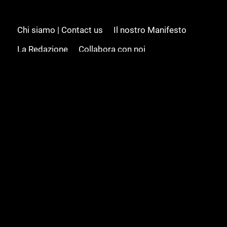
Chi siamo | Contact us
Il nostro Manifesto
La Redazione
Collabora con noi
Advertising/Pubblicità
Modifica il consenso
Cookie policy
Privacy policy
Feed RSS
Sitemap
© 2008 - 2026 Gamesource Italia