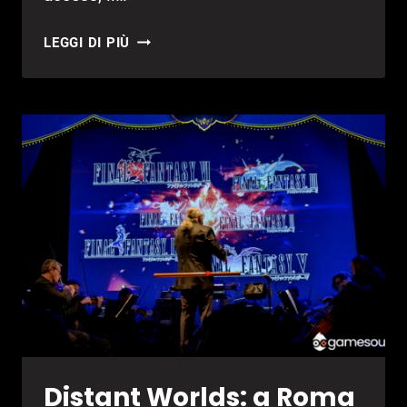
BALDUR’S
LEGGI DI PIÙ
GATE
3:
DATA
DI
USCITA
ANNUNCIATA
Distant Worlds: a Roma