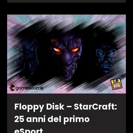
LIVE
–
RECENSIONE
PLAYSTATION
5
Floppy Disk – StarCraft:
25 anni del primo
eSport