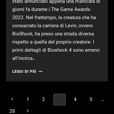
stato annunciato appena una manciata di
giorni fa durante i The Game Awards
2022. Nel frattempo, la creatura che ha
consacrato la carriera di Levin, ovvero
BioShock, ha preso una strada diversa
rispetto a quella del proprio creatore. I
primi dettagli di Bioshock 4 sono emersi
all’incirca…
BIOSHOCK
LEGGI DI PIÙ
4:
ASSUNTA
CELEBRE
NARRATIVE
Navigazione
Pagina
1
2
3
4
5
…
DESIGNER
pagina
Precedente
28
Pagina