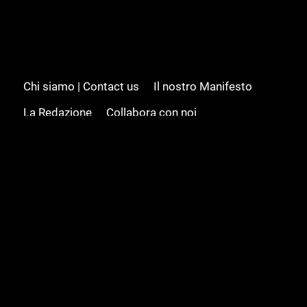
Chi siamo | Contact us
Il nostro Manifesto
La Redazione
Collabora con noi
Advertising/Pubblicità
Modifica il consenso
Cookie policy
Privacy policy
Feed RSS
Sitemap